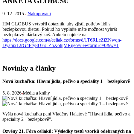
ANKETA GLOBUSU
9. 12. 2015
Nakupování
HM GLOBUS vytvořil dotazník, aby zjistil potřeby lidí s
bezlepkovou dietou. Pokud ho vyplníte máte možnost vyhrát
bezlepkový dárkový koš. Anketu najdete na
https://docs.google.com/a/celiak.cz/forms/d/1T6RLeZiZNwqn-
Dyamx12rG4Ffy8UEs_ZhXohjMRijeo/viewform?c=0&w=1
Novinky a články
Nová kuchařka: Hlavní jídla, pečivo a speciality 1 – bezlepkově
5. 8. 2026
Média a knihy
Vyšla nová kuchařka paní Vladěny Halatové "Hlavní jídla, pečivo a
speciality 2 - bezlepkově".
Ozvěny 21. Fóra celiaků: Výsledky testů vzorků odebraných na