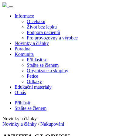
Informace
O celiakii
Život bez lepku
Podpora pacientů
Pro provozovny a výrobce
Novinky a články
Poradna
Komunita
Přihlásit se
Staňte se členem
Organizace a skupiny
Petice
Odkazy
Edukační materiály
O nás
Přihlásit
Staňte se členem
Novinky a články
Novinky a články
/
Nakupování