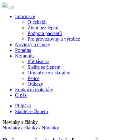
Informace
O celiakii
Život bez lepku
Podpora pacientů
Pro provozovny a výrobce
Novinky a články
Poradna
Komunita
Přihlásit se
Staňte se členem
Organizace a skupiny
Petice
Odkazy
Edukační materiály
O nás
Přihlásit
Staňte se členem
Novinky a články
Novinky a články
/
Novinky