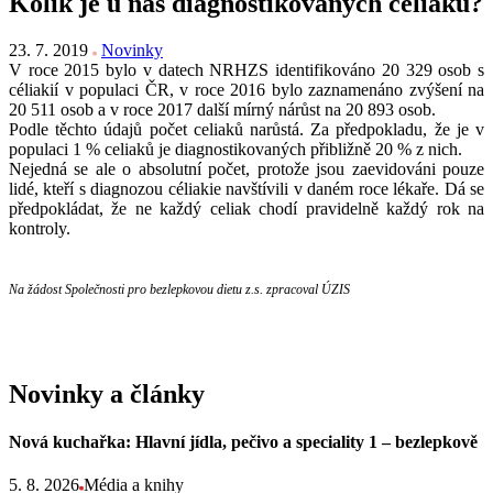
Kolik je u nás diagnostikovaných celiaků?
23. 7. 2019
Novinky
V roce 2015 bylo v datech NRHZS identifikováno 20 329 osob s
céliakií v populaci ČR, v roce 2016 bylo zaznamenáno zvýšení na
20 511 osob a v roce 2017 další mírný nárůst na 20 893 osob.
Podle těchto údajů počet celiaků narůstá. Za předpokladu, že je v
populaci 1 % celiaků je diagnostikovaných přibližně 20 % z nich.
Nejedná se ale o absolutní počet, protože jsou zaevidováni pouze
lidé, kteří s diagnozou céliakie navštívili v daném roce lékaře. Dá se
předpokládat, že ne každý celiak chodí pravidelně každý rok na
kontroly.
Na žádost Společnosti pro bezlepkovou dietu z.s. zpracoval ÚZIS
Novinky a články
Nová kuchařka: Hlavní jídla, pečivo a speciality 1 – bezlepkově
5. 8. 2026
Média a knihy