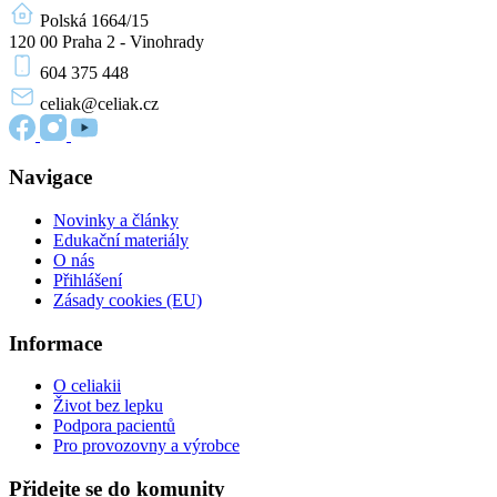
Polská 1664/15
120 00 Praha 2 - Vinohrady
604 375 448
celiak
@celiak.cz
Navigace
Novinky a články
Edukační materiály
O nás
Přihlášení
Zásady cookies (EU)
Informace
O celiakii
Život bez lepku
Podpora pacientů
Pro provozovny a výrobce
Přidejte se do komunity