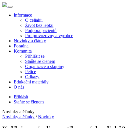
Informace
O celiakii
Život bez lepku
Podpora pacientů
Pro provozovny a výrobce
Novinky a články
Poradna
Komunita
Přihlásit se
Staňte se členem
Organizace a skupiny
Petice
Odkazy
Edukační materiály
O nás
Přihlásit
Staňte se členem
Novinky a články
Novinky a články
/
Novinky