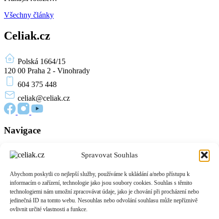
Všechny články
Celiak.cz
Polská 1664/15
120 00 Praha 2 - Vinohrady
604 375 448
celiak
@celiak.cz
Navigace
Novinky a články
Spravovat Souhlas
Edukační materiály
O nás
Abychom poskytli co nejlepší služby, používáme k ukládání a/nebo přístupu k
Přihlášení
informacím o zařízení, technologie jako jsou soubory cookies. Souhlas s těmito
Zásady cookies (EU)
technologiemi nám umožní zpracovávat údaje, jako je chování při procházení nebo
jedinečná ID na tomto webu. Nesouhlas nebo odvolání souhlasu může nepříznivě
Informace
ovlivnit určité vlastnosti a funkce.