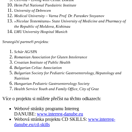
Heim Pal National Paedaitric Institute
University of Debrecen
Medical University – Varna Prof. Dr. Paraskev Stoyanov
»Nicolae Testemitanu« State University of Medicine and Pharmacy of
the Republic of Moldova, Kishinau
LMU University Hospital Munich
Strategičtí partneři projektu:
Schär AG/SPA
Romanian Association for Gluten Intolerance
Croatian Institute of Public Health
Bulgarian Celiac Association
Bulgarian Society for Pediatric Gastroenterology, Hepatology and
Nutrition
Hungarian Pediatric Gastroenterology Society
Health Service Youth and Family Office, City of Graz
Více o projektu si můžete přečíst na těchto odkazech:
Webové stránky programu Interreg
DANUBE:
www.interreg-danube.eu
Webová stránka projektu CD SKILLS:
www.interreg-
danube.eu/cd-
skills