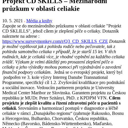
Projekt CD SKILLS – Mezinárodní
průzkum v oblasti celiakie
10. 5. 2021
Média a knihy
Zapojte se do mezinárodního průzkumu v oblasti celiakie "Projekt
CD SKLILLS", jehož cílem je zlepšení péče o celiaky. Dotazník
naleznete na adrese :
https://www.surveymonkey.com/r/Q3_CD_SKILLS_CZE
Dotazník
je možné vyplňovat jak z pohledu rodiče nebo pečovatele, tak z
pohledu samotného celiaka v případě, že je starší 15 let. V těch
rodinách, kde je celiaků více, je vhodné vyplnění za každého celiaka
zvlášť. Výzkum je velmi důležitý pro prosazení zlepšení péče o
celiaky a jeho výsledky mohou pomoci při vyjednávání o zavedení
finanční podpory celiakům.
Jedná se o evropský projekt, který byl
podpořen ve 3. kole výzvy Interreg Danube Transnational
Programme, specifický cíl 1.2. Zvyšování kvalifikace pro podnikání
a sociální inovace. Vedoucím partnerem projektu je University
Medical Center Maribor ze Slovinska. Garantem projektu za Českou
republiku je MUDr. Peter Szitányi, PhD. z KPDPM VFN.
Cílem
projektu je zlepšit kvalitu a řízení zdravotní péče u pacientů s
celiakii.
Srovnáním a harmonizací postupů v diagnostice a léčbě
celiakie v rámci „Dunajského regionu“ (zahrnuje Rakousko, Bosnu
a Hercegovinu, Bulharsko, Chorvatsko, Českou republiku,
Německo (Bavorsko, Bádensko-Württembersko), Maďarsko,