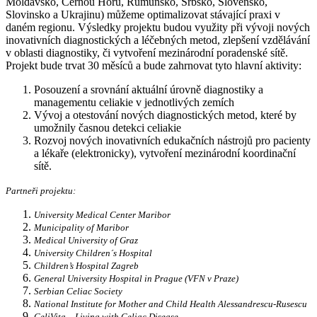
Moldavsko, Černou Horu, Rumunsko, Srbsko, Slovensko,
Slovinsko a Ukrajinu) můžeme optimalizovat stávající praxi v
daném regionu. Výsledky projektu budou využity při vývoji nových
inovativních diagnostických a léčebných metod, zlepšení vzdělávání
v oblasti diagnostiky, či vytvoření mezinárodní poradenské sítě.
Projekt bude trvat 30 měsíců a bude zahrnovat tyto hlavní aktivity:
Posouzení a srovnání aktuální úrovně diagnostiky a
managementu celiakie v jednotlivých zemích
Vývoj a otestování nových diagnostických metod, které by
umožnily časnou detekci celiakie
Rozvoj nových inovativních edukačních nástrojů pro pacienty
a lékaře (elektronicky), vytvoření mezinárodní koordinační
sítě.
Partneři projektu:
University Medical Center Maribor
Municipality of Maribor
Medical University of Graz
University Children´s Hospital
Children’s Hospital Zagreb
General University Hospital in Prague (VFN v Praze)
Serbian Celiac Society
National Institute for Mother and Child Health Alessandrescu-Rusescu
CeliVita – Living with Celiac Disease