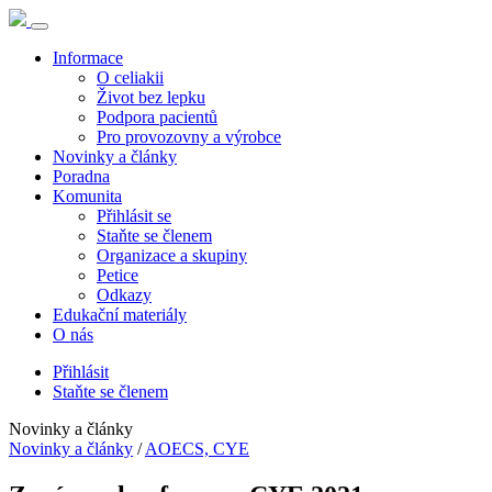
Informace
O celiakii
Život bez lepku
Podpora pacientů
Pro provozovny a výrobce
Novinky a články
Poradna
Komunita
Přihlásit se
Staňte se členem
Organizace a skupiny
Petice
Odkazy
Edukační materiály
O nás
Přihlásit
Staňte se členem
Novinky a články
Novinky a články
/
AOECS, CYE