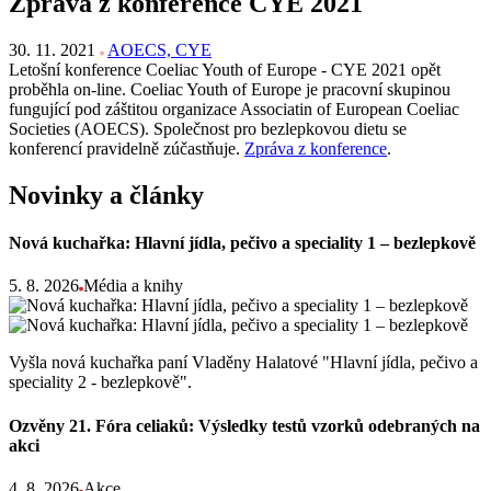
Zpráva z konference CYE 2021
30. 11. 2021
AOECS, CYE
Letošní konference Coeliac Youth of Europe - CYE 2021 opět
proběhla on-line. Coeliac Youth of Europe je pracovní skupinou
fungující pod záštitou organizace Associatin of European Coeliac
Societies (AOECS). Společnost pro bezlepkovou dietu se
konferencí pravidelně zúčastňuje.
Zpráva z konference
.
Novinky a články
Nová kuchařka: Hlavní jídla, pečivo a speciality 1 – bezlepkově
5. 8. 2026
Média a knihy
Vyšla nová kuchařka paní Vladěny Halatové "Hlavní jídla, pečivo a
speciality 2 - bezlepkově".
Ozvěny 21. Fóra celiaků: Výsledky testů vzorků odebraných na
akci
4. 8. 2026
Akce