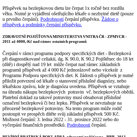
Příspěvek na bezlepkovou dietu lze čerpat 1x ročně bez rozdílu
věku. Nutné je vyjádření ošetřujícího lékaře o nezbytné dietě (pouze
u prvního čerpání).
Podrobnosti
čerpání příspěvku.
Žádost o
příspěvek a podmínky čerpání příspěvku.
ZDRAVOTNÍ POJIŠŤOVNA MINISTERSTVA VNITRA ČR - ZPMVCR -
2011 až 4000,-Kč nad rámec ostatních programů
Čerpání v rámci programu podpory specifických diet - Bezlepková
při diagnostikované celiakii, dg. K 90.0, K 90.2 Pojištěnec do 18 let
(dítě) i dospělý nad 19 let může čerpat nad rámec základních
programů příspěvek až 4 000 Kč jednorázově nebo vícekrát z
Programu Podpora specifických diet. K žádosti o příspěvek je nutné
přiložit potvrzení od lékaře o stanovení příslušné diagnózy, nebo
lékařskou zprávu, kde je diagnóza uvedena. Příspěvek se vztahuje
na úhradu nákupu bezlepkových potravin vč. bezlepkových obědů.
Platební doklad za takové potraviny musí obsahovat příslušné
označení bezlepková či bez lepku. Příspěvek se nevztahuje na
přirozeně bezlepkové potraviny. Na tento program může rodič
postoupit ve prospěch dítěte svůj základní příspěvek 500 Kč.
Možnost čerpání: 3. ledna 2022 - 31. prosince 2022 nebo do
vyčerpání finančních prostředků.
Podrobnosti
čerpání.
REVÍRNÍ BRATRSKÁ POKLADNA, zdravotní pojišťovna - RBP - 2013 -