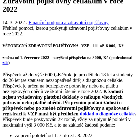
Zdravotní pojišťovny celiakům v roce
2022
14. 3. 2022
Finanční podpora a zdravotní pojišťovny
Přehled pomoci, kterou poskytují zdravotní pojišťovny celiakům v
roce 2022.
VŠEOBECNÁ ZDRAVOTNÍ POJIŠŤOVNA - VZP - 111 až 6 000,- Kč
změna od 1. července 2022 - navýšení příspěvku na 8000,-Kč ( podrobnosti
zde
)
Příspěvek až do výše 6000,-Kč/rok je pro děti do 18 let a studenty
do 26 let (se statusem nezaopatřené dítě) s diagnózou celiakie.
Příspěvek je určen na bezlepkové potraviny nebo na platbu
bezlepkových obědů ve školní jídelně v roce 2022.
K žádosti
nejsou vyžadovány platební doklady o nákupu vhodných
potravin nebo platbě obědů. Při prvním podání žádosti o
příspěvek nebo po změně zdravotní pojišťovny a opakované
registraci k VZP musí být předložen
doklad o diagnóze celiakie
.
Příspěvek bude poskytován 2× ročně, vždy za uplynulé pololetí v
maximální výši 3 000 Kč, a to na základě žádosti podané:
za první pololetí od 1. 7. do 31. 8. 2022