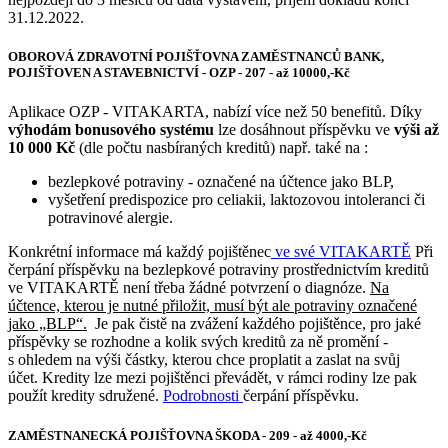
31.12.2022.
OBOROVÁ ZDRAVOTNÍ POJIŠŤOVNA ZAMĚSTNANCŮ BANK,
POJIŠŤOVEN A STAVEBNICTVÍ - OZP - 207 - až 10000,-Kč
Aplikace OZP - VITAKARTA, nabízí více než 50 benefitů. Díky
výhodám bonusového systému
lze dosáhnout
příspěvku ve
výši až
10 000 Kč
(dle počtu nasbíraných kreditů) např. také na :
bezlepkové potraviny - označené na účtence jako BLP,
vyšetření predispozice pro celiakii, laktozovou intoleranci či
potravinové alergie.
Konkrétní informace má každý pojištěnec
ve své VITAKARTĚ
Při
čerpání příspěvku na bezlepkové potraviny prostřednictvím kreditů
ve VITAKARTĚ není třeba žádné potvrzení o diagnóze.
Na
účtence, kterou je nutné přiložit, musí být ale potraviny označené
jako „BLP“
.
Je pak čistě na zvážení každého pojištěnce, pro jaké
příspěvky se rozhodne a kolik svých kreditů za ně promění -
s ohledem na výši částky, kterou chce proplatit a zaslat na svůj
účet. Kredity lze mezi pojištěnci převádět, v rámci rodiny lze pak
použít kredity sdružené.
Podrobnosti
čerpání příspěvku.
ZAMĚSTNANECKÁ POJIŠŤOVNA ŠKODA - 209 - až 4000,-Kč