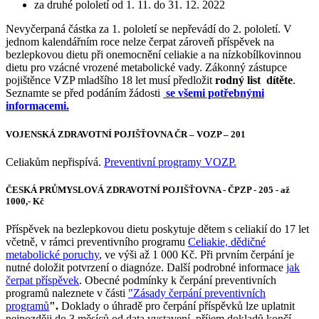
za druhé pololetí od 1. 11. do 31. 12. 2022
Nevyčerpaná částka za 1. pololetí se nepřevádí do 2. pololetí. V
jednom kalendářním roce nelze čerpat zároveň příspěvek na
bezlepkovou dietu při onemocnění celiakie a na nízkobílkovinnou
dietu pro vzácné vrozené metabolické vady. Zákonný zástupce
pojištěnce VZP mladšího 18 let musí předložit
rodný list dítěte
.
Seznamte se před podáním žádosti
se všemi potřebnými
informacemi.
VOJENSKÁ ZDRAVOTNÍ POJIŠŤOVNA ČR – VOZP – 201
Celiakům nepřispívá.
Preventivní programy VOZP.
ČESKÁ PRŮMYSLOVÁ ZDRAVOTNÍ POJIŠŤOVNA - ČPZP - 205 - až
1000,- Kč
Příspěvek na bezlepkovou dietu poskytuje dětem s celiakií do 17 let
včetně, v rámci preventivního programu
Celiakie, dědičné
metabolické poruchy
, ve výši až 1 000 Kč. Při prvním čerpání je
nutné doložit potvrzení o diagnóze. Další podrobné informace
jak
čerpat příspěvek
. Obecné podmínky k čerpání preventivních
programů naleznete v části
"Zásady čerpání preventivních
programů
".
Doklady o úhradě pro čerpání příspěvků lze uplatnit
nejpozději do 3 měsíců od data vystavení, příjem dokladů končí