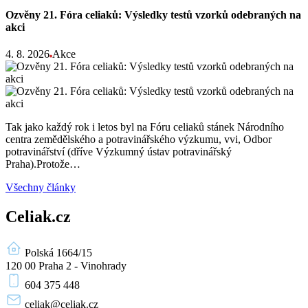
Ozvěny 21. Fóra celiaků: Výsledky testů vzorků odebraných na
akci
4. 8. 2026
Akce
Tak jako každý rok i letos byl na Fóru celiaků stánek Národního
centra zemědělského a potravinářského výzkumu, vvi, Odbor
potravinářství (dříve Výzkumný ústav potravinářský
Praha).Protože…
Všechny články
Celiak.cz
Polská 1664/15
120 00 Praha 2 - Vinohrady
604 375 448
celiak
@celiak.cz