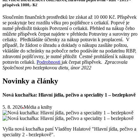
příspěvek 1000,- Kč
Sloučením finančních prostředků lze získat až 10 000 Kč. Příspěvek
se poskytuje bez rozdílu věku pro pojištěnce s celiakií. Poprvé je
nutné předložit tiskopis Potvrzení o celiakii. Přehled na nákup čeho
můžete příspěvek čerpat najdete v přehledu Potraviny a suroviny pro
celiaky. Předkládáte účtenky za nákup potravin k proplacení. V
případě, že žádost o úhradu a doklady o nákupu zasíláte poštou,
vkládáte do schránky na pobočce nebo podáváte na podatelnu RBP,
zdravotní pojišťovny, je nutné přiložit Čestné prohlášení k nákupu
potravin celiaků.
Podrobnosti
jak čerpat příspěvek.
Zpracovala
Společnost pro bezlepkovou dietu, únor 2022
Novinky a články
Nová kuchařka: Hlavní jídla, pečivo a speciality 1 – bezlepkově
5. 8. 2026
Média a knihy
Vyšla nová kuchařka paní Vladěny Halatové "Hlavní jídla, pečivo a
speciality 2 - bezlepkově".