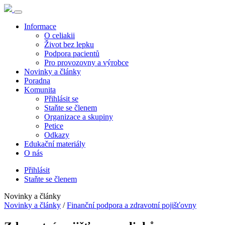
Informace
O celiakii
Život bez lepku
Podpora pacientů
Pro provozovny a výrobce
Novinky a články
Poradna
Komunita
Přihlásit se
Staňte se členem
Organizace a skupiny
Petice
Odkazy
Edukační materiály
O nás
Přihlásit
Staňte se členem
Novinky a články
Novinky a články
/
Finanční podpora a zdravotní pojišťovny