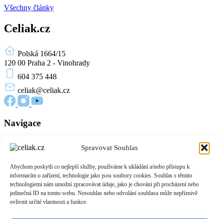
Všechny články
Celiak.cz
Polská 1664/15
120 00 Praha 2 - Vinohrady
604 375 448
celiak
@celiak.cz
Navigace
Novinky a články
Spravovat Souhlas
Edukační materiály
O nás
Abychom poskytli co nejlepší služby, používáme k ukládání a/nebo přístupu k
Přihlášení
informacím o zařízení, technologie jako jsou soubory cookies. Souhlas s těmito
Zásady cookies (EU)
technologiemi nám umožní zpracovávat údaje, jako je chování při procházení nebo
jedinečná ID na tomto webu. Nesouhlas nebo odvolání souhlasu může nepříznivě
Informace
ovlivnit určité vlastnosti a funkce.
O celiakii