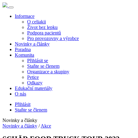
Informace
O celiakii
Život bez lepku
Podpora pacientů
Pro provozovny a výrobce
Novinky a články
Poradna
Komunita
Přihlásit se
Staňte se členem
Organizace a skupiny
Petice
Odkazy
Edukační materiály
O nás
Přihlásit
Staňte se členem
Novinky a články
Novinky a články
/
Akce