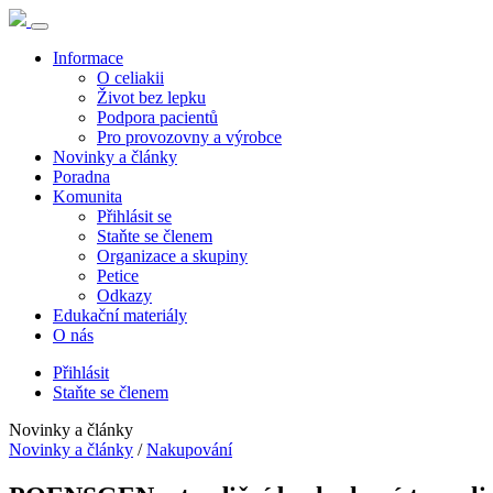
Informace
O celiakii
Život bez lepku
Podpora pacientů
Pro provozovny a výrobce
Novinky a články
Poradna
Komunita
Přihlásit se
Staňte se členem
Organizace a skupiny
Petice
Odkazy
Edukační materiály
O nás
Přihlásit
Staňte se členem
Novinky a články
Novinky a články
/
Nakupování