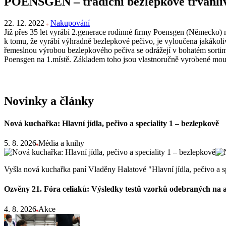
POENSGEN – tradiční bezlepkové trvanliv
22. 12. 2022
Nakupování
Již přes 35 let vyrábí 2.generace rodinné firmy Poensgen (Německo) 
k tomu, že vyrábí výhradně bezlepkové pečivo, je vyloučena jakákoli
řemeslnou výrobou bezlepkového pečiva se odrážejí v bohatém sortime
Poensgen na 1.místě. Základem toho jsou vlastnoručně vyrobené mo
Novinky a články
Nová kuchařka: Hlavní jídla, pečivo a speciality 1 – bezlepkově
5. 8. 2026
Média a knihy
Vyšla nová kuchařka paní Vladěny Halatové "Hlavní jídla, pečivo a s
Ozvěny 21. Fóra celiaků: Výsledky testů vzorků odebraných na 
4. 8. 2026
Akce