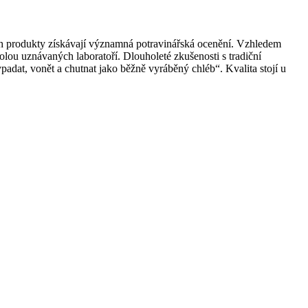
ich produkty získávají významná potravinářská ocenění. Vzhledem
lou uznávaných laboratoří. Dlouholeté zkušenosti s tradiční
dat, vonět a chutnat jako běžně vyráběný chléb“. Kvalita stojí u