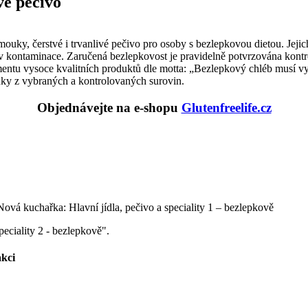
é pečivo
mouky, čerstvé i trvanlivé pečivo pro osoby s bezlepkovou dietou. Jej
v kontaminace. Zaručená bezlepkovost je pravidelně potvrzována kontro
ntu vysoce kvalitních produktů dle motta: „Bezlepkový chléb musí vypa
uky z vybraných a kontrolovaných surovin.
Objednávejte na e-shopu
Glutenfreelife.cz
peciality 2 - bezlepkově".
akci