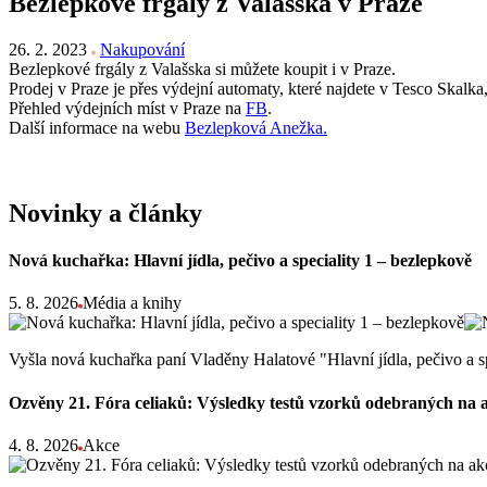
Bezlepkové frgály z Valašska v Praze
26. 2. 2023
Nakupování
Bezlepkové frgály z Valašska si můžete koupit i v Praze.
Prodej v Praze je přes výdejní automaty, které najdete v Tesco Ska
Přehled výdejních míst v Praze na
FB
.
Další informace na webu
Bezlepková Anežka.
Novinky a články
Nová kuchařka: Hlavní jídla, pečivo a speciality 1 – bezlepkově
5. 8. 2026
Média a knihy
Vyšla nová kuchařka paní Vladěny Halatové "Hlavní jídla, pečivo a s
Ozvěny 21. Fóra celiaků: Výsledky testů vzorků odebraných na 
4. 8. 2026
Akce