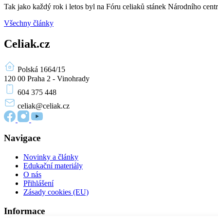
Tak jako každý rok i letos byl na Fóru celiaků stánek Národního ce
Všechny články
Celiak.cz
Polská 1664/15
120 00 Praha 2 - Vinohrady
604 375 448
celiak
@celiak.cz
Navigace
Novinky a články
Edukační materiály
O nás
Přihlášení
Zásady cookies (EU)
Informace