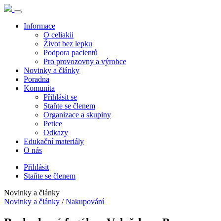
Informace
O celiakii
Život bez lepku
Podpora pacientů
Pro provozovny a výrobce
Novinky a články
Poradna
Komunita
Přihlásit se
Staňte se členem
Organizace a skupiny
Petice
Odkazy
Edukační materiály
O nás
Přihlásit
Staňte se členem
Novinky a články
Novinky a články
/
Nakupování